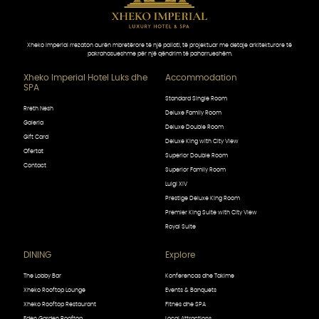
Xheko Imperial rrezaton aurën mbretërore të një pallati, të projektuar me detaje arkitekturore të
pakrahasueshme për një qëndrim të paharrueshëm.
Xheko Imperial Hotel Luks dhe
Accommodation
SPA
Standard Single Room
Rreth Nesh
Deluxe Family Room
Galeria
Deluxe Double Room
Gift Card
Deluxe King with City View
Ofertat
Superior Double Room
Contact
Superior Family Room
Luigi XIV
Prestige Deluxe King Room
Premier King Suite with City View
Royal Suite
DINING
Explore
The Lobby Bar
Konferencas dhe Takime
Xheko Rooftop Lounge
Events & Banquets
Xheko Rooftop Restaurant
Fitnes dhe SPA